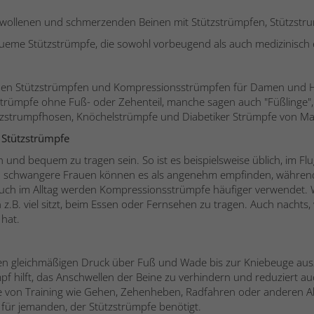
schwollenen und schmerzenden Beinen mit Stützstrümpfen, Stützs
ueme Stützstrümpfe, die sowohl vorbeugend als auch medizinisch 
emen Stützstrümpfen und Kompressionsstrümpfen für Damen und He
tzstrümpfe ohne Fuß- oder Zehenteil, manche sagen auch "Füßlinge"
ützstrumpfhosen, Knöchelstrümpfe und Diabetiker Strümpfe von M
 Stützstrümpfe
 und bequem zu tragen sein. So ist es beispielsweise üblich, im 
ch schwangere Frauen können es als angenehm empfinden, während
Auch im Alltag werden Kompressionsstrümpfe häufiger verwendet. W
z.B. viel sitzt, beim Essen oder Fernsehen zu tragen. Auch nachts
 hat.
inen gleichmäßigen Druck über Fuß und Wade bis zur Kniebeuge a
f hilft, das Anschwellen der Beine zu verhindern und reduziert auc
von Training wie Gehen, Zehenheben, Radfahren oder anderen Akti
t für jemanden, der Stützstrümpfe benötigt.