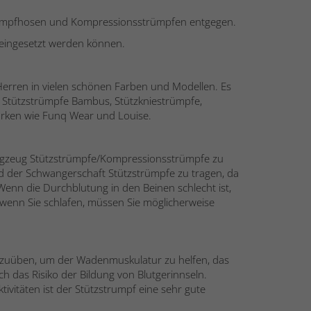
trumpfhosen und Kompressionsstrümpfen entgegen.
eingesetzt werden können.
rren in vielen schönen Farben und Modellen. Es
, Stützstrümpfe Bambus, Stützkniestrümpfe,
arken wie Funq Wear und Louise.
Flugzeug Stützstrümpfe/Kompressionsstrümpfe zu
 der Schwangerschaft Stützstrümpfe zu tragen, da
enn die Durchblutung in den Beinen schlecht ist,
, wenn Sie schlafen, müssen Sie möglicherweise
uszuüben, um der Wadenmuskulatur zu helfen, das
h das Risiko der Bildung von Blutgerinnseln.
vitäten ist der Stützstrumpf eine sehr gute