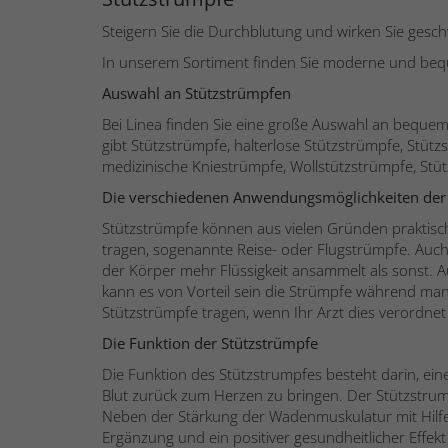
Steigern Sie die Durchblutung und wirken Sie ge
In unserem Sortiment finden Sie moderne und beq
Auswahl an Stützstrümpfen
Bei Linea finden Sie eine große Auswahl an bequ
gibt Stützstrümpfe, halterlose Stützstrümpfe, Stü
medizinische Kniestrümpfe, Wollstützstrümpfe, St
Die verschiedenen Anwendungsmöglichkeiten der
Stützstrümpfe können aus vielen Gründen praktisch
tragen, sogenannte Reise- oder Flugstrümpfe. Au
der Körper mehr Flüssigkeit ansammelt als sonst. 
kann es von Vorteil sein die Strümpfe während man 
Stützstrümpfe tragen, wenn Ihr Arzt dies verordnet
Die Funktion der Stützstrümpfe
Die Funktion des Stützstrumpfes besteht darin, e
Blut zurück zum Herzen zu bringen. Der Stützstrump
Neben der Stärkung der Wadenmuskulatur mit Hilfe 
Ergänzung und ein positiver gesundheitlicher Effek