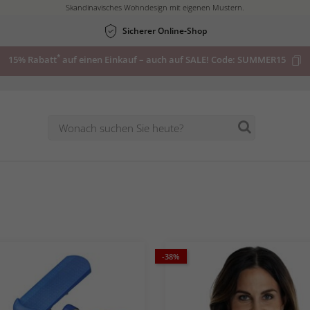
Skandinavisches Wohndesign mit eigenen Mustern.
Sicherer Online-Shop
*
15% Rabatt
auf einen Einkauf – auch auf SALE! Code:
SUMMER15
-38%