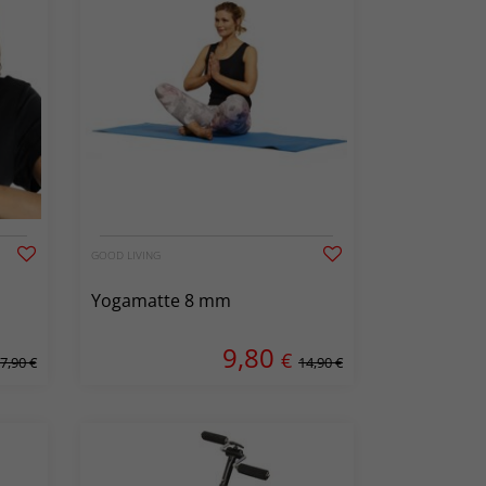
GOOD LIVING
Yogamatte 8 mm
9,80
€
7,90 €
14,90 €