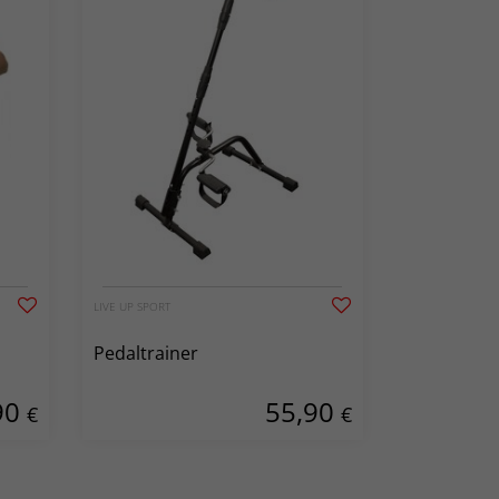
LIVE UP SPORT
Pedaltrainer
90
55,90
€
€