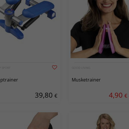
P SPORT
GOOD LIVING
ptrainer
Musketrainer
39,80
4,90
€
€