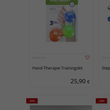
NATRACURE
LIVE U
Hand-Therapie Trainingskit
Step
25,90
€
-40%
-34%