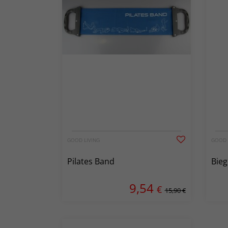
GOOD LIVING
GOOD 
Pilates Band
Bieg
9,54
€
15,90 €