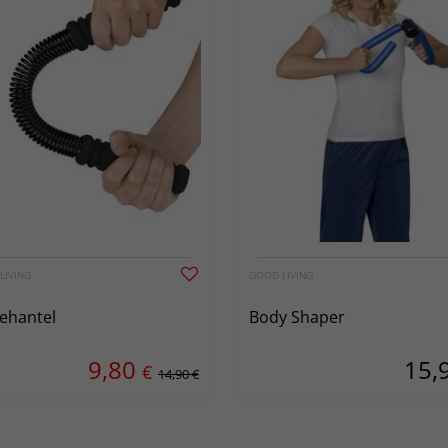
LIVING
GOOD LIVING
ehantel
Body Shaper
9,80
15,
€
14,90 €