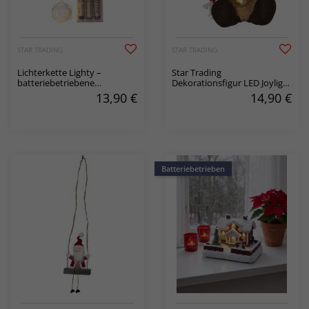
STAR TRADING
STAR TRADING
Lichterkette Lighty –
Star Trading
batteriebetriebene
Dekorationsfigur LED Joylight
Lichtquelle für
Fuchs
13,90
€
14,90
€
Adventssterne
Batteriebetrieben