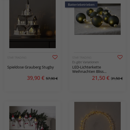
Batteriebetrieben
STAR TRADING
STAR TRADING
Es gibt Variationen
Spieldose Grauberg Stugby
LED-Lichterkette
Weihnachten Bliss
Batteriebetrieb
39,90
€
21,50
€
57,90 €
31,50 €