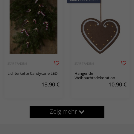
STAR TRADING
STAR TRADING
Lichterkette Candycane LED
Hängende
Weihnachtsdekoration
Merry LED
13,90
€
10,90
€
Zeig mehr