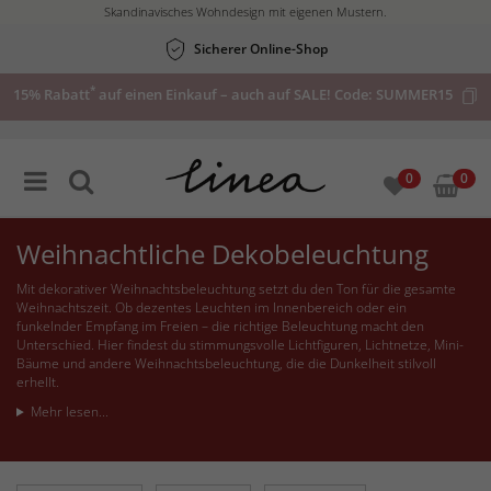
Skandinavisches Wohndesign mit eigenen Mustern.
Jetzt
Sicherer Online-Shop
aktuelle
*
15% Rabatt
auf einen Einkauf – auch auf SALE! Code:
SUMMER15
Angebote
ansehen
0
0
Weihnachtliche Dekobeleuchtung
Mit dekorativer Weihnachtsbeleuchtung setzt du den Ton für die gesamte
Weihnachtszeit. Ob dezentes Leuchten im Innenbereich oder ein
funkelnder Empfang im Freien – die richtige Beleuchtung macht den
Unterschied. Hier findest du stimmungsvolle Lichtfiguren, Lichtnetze, Mini-
Bäume und andere Weihnachtsbeleuchtung, die die Dunkelheit stilvoll
erhellt.
Mehr lesen...