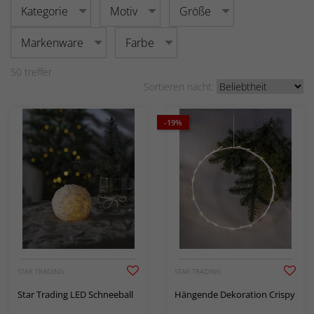
Kategorie
Motiv
Größe
Markenware
Farbe
50
treffer
Sortieren nacht:
-19%
STAR TRADING
STAR TRADING
Star Trading LED Schneeball
Hängende Dekoration Crispy