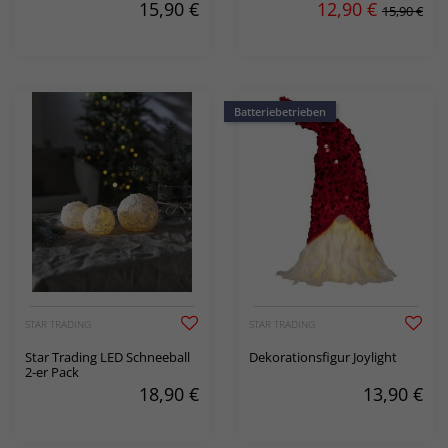
15,90
€
12,90
€
15,90 €
Batteriebetrieben
STAR TRADING
STAR TRADING
Star Trading LED Schneeball
Dekorationsfigur Joylight
2-er Pack
18,90
€
13,90
€