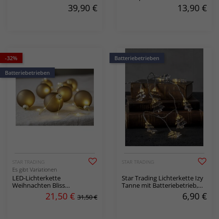
39,90
€
13,90
€
-32%
Batteriebetrieben
Batteriebetrieben
STAR TRADING
STAR TRADING
Es gibt Variationen
LED-Lichterkette
Star Trading Lichterkette Izy
Weihnachten Bliss
Tanne mit Batteriebetrieb,
Batteriebetrieb
135 cm
21,50
€
6,90
€
31,50 €