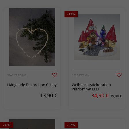
-13%
STAR TRADING
PIXIE DESIGN
Hängende Dekoration Crispy
Weihnachtsdekoration
Pilzdorf mit LED
13,90
€
34,90
€
39,90 €
-31%
-32%