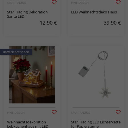
STAR TRADING
PIXIE DESIGN
Star Trading Dekoration
LED Weihnachtsdeko Haus
Santa LED
12,90
€
39,90
€
Batteriebetrieben
PIXIE DESIGN
STAR TRADING
Weihnachtsdekoration
Star Trading LED Lichterkette
Lebkuchenhaus mit LED
für Papiersterne