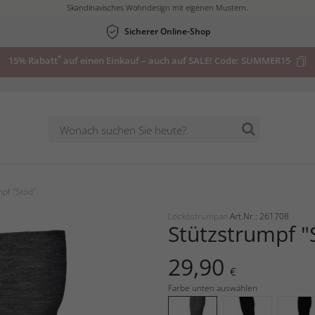
Skandinavisches Wohndesign mit eigenen Mustern.
Sicherer Online-Shop
*
15% Rabatt
auf einen Einkauf – auch auf SALE! Code:
SUMMER15
pf "Stöd"
Locköstrumpan
Art.Nr.: 261708
Stützstrumpf "
29,90
€
Farbe unten auswählen