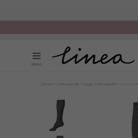
Menü
Damen
>
Unterwäsche
>
Lange Unterwäsche
> Stützstrum