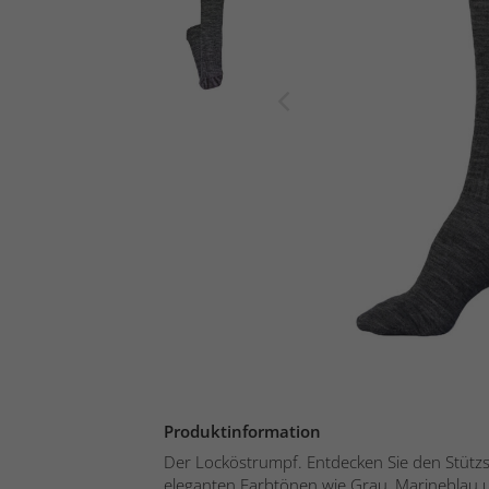
Produktinformation
Der Locköstrumpf. Entdecken Sie den Stützs
eleganten Farbtönen wie Grau, Marineblau u