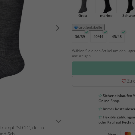
Grau
marine
Schwar
Größentabelle
36/39
40/44
45/48
Wählen Sie einen Artikel um den Lage
anzuzeigen.
Zu d
Sicher einkaufen
W
Online-Shop.
Immer kostenloser
Flexible Zahlung
oder Kauf auf Rechnu
trumpf "STÖD", der in
nd Sch...