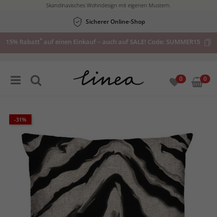
Skandinavisches Wohndesign mit eigenen Mustern.
Sicherer Online-Shop
*
15% Rabatt
auf einen Einkauf – auch auf SALE! Code:
SUMMER15
0
0
-31%