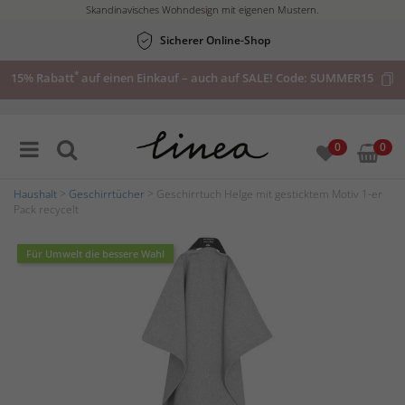
Skandinavisches Wohndesign mit eigenen Mustern.
Sicherer Online-Shop
*
15% Rabatt
auf einen Einkauf – auch auf SALE! Code:
SUMMER15
0
0
Haushalt
>
Geschirrtücher
> Geschirrtuch Helge mit gesticktem Motiv 1-er
Pack recycelt
Für Umwelt die bessere Wahl