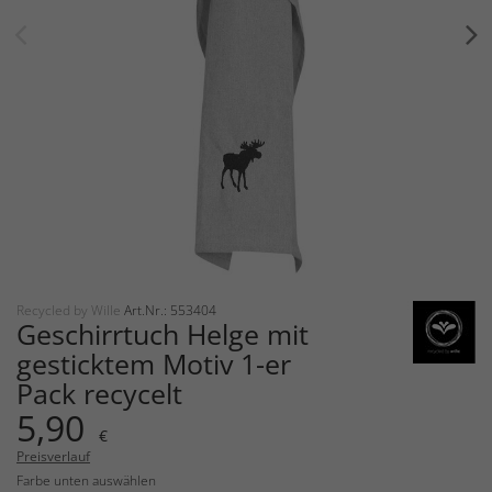
Recycled by Wille
Art.Nr.: 553404
Geschirrtuch Helge mit
gesticktem Motiv 1-er
Pack recycelt
5,90
€
Preisverlauf
Farbe unten auswählen