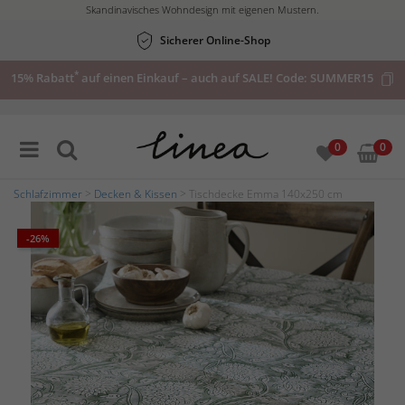
Skandinavisches Wohndesign mit eigenen Mustern.
Sicherer Online-Shop
*
15% Rabatt
auf einen Einkauf – auch auf SALE! Code:
SUMMER15
0
0
Schlafzimmer
>
Decken & Kissen
> Tischdecke Emma 140x250 cm
-26%