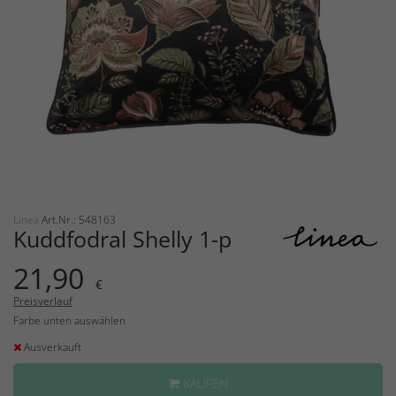
Linea
Art.Nr.: 548163
Kuddfodral Shelly 1-p
21,90
€
Preisverlauf
Farbe unten auswählen
Ausverkauft
KAUFEN