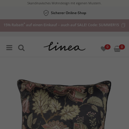
Skandinavisches Wohndesign mit eigenen Mustern.
Sicherer Online-Shop
*
15% Rabatt
auf einen Einkauf – auch auf SALE! Code:
SUMMER15
0
0