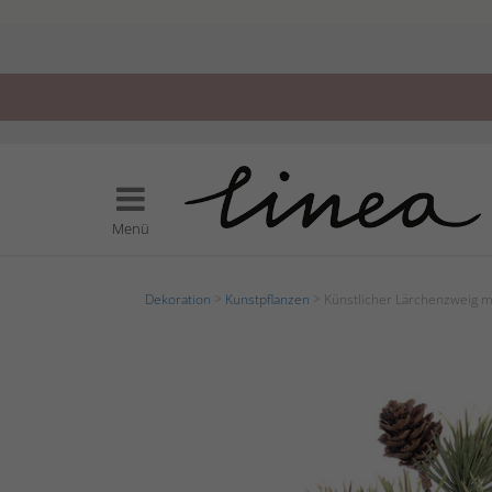
Menü
Dekoration
>
Kunstpflanzen
> Künstlicher Lärchenzweig m