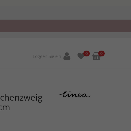
0
0
Loggen Sie ein
rchenzweig
 cm