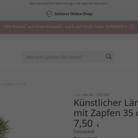
Skandinavisches Wohndesign mit eigenen Mustern.
Sicherer Online-Shop
*
15% Rabatt
auf einen Einkauf – auch auf SALE! Code:
SUMMER15
it Zapfen 35 cm
Linea
Art.Nr.: 525346
Künstlicher Lä
mit Zapfen 35
7,50
€
Preisverlauf
Ausverkauft