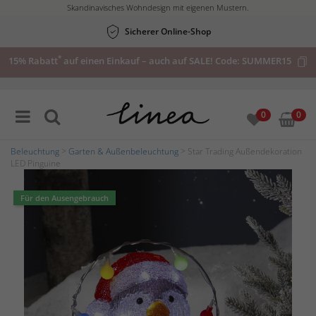
Skandinavisches Wohndesign mit eigenen Mustern.
Sicherer Online-Shop
*
15% Rabatt
auf einen Einkauf – auch auf SALE! Code:
SUMMER15
0
0
Beleuchtung
>
Garten & Außenbeleuchtung
> Star Trading Außendekoration
LED Pinguine
Für den Ausengebrauch