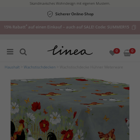
Skandinavisches Wohndesign mit eigenen Mustern.
Sicherer Online-Shop
*
15% Rabatt
auf einen Einkauf – auch auf SALE! Code:
SUMMER15
0
0
Haushalt
>
Wachstischdecken
> Wachstischdecke Hühner Meterware