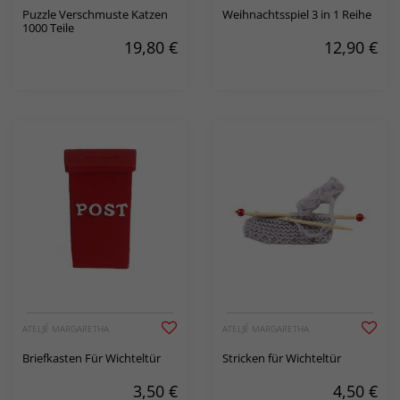
Puzzle Verschmuste Katzen
Weihnachtsspiel 3 in 1 Reihe
1000 Teile
19,80
€
12,90
€
ATELJÉ MARGARETHA
ATELJÉ MARGARETHA
Briefkasten Für Wichteltür
Stricken für Wichteltür
3,50
€
4,50
€