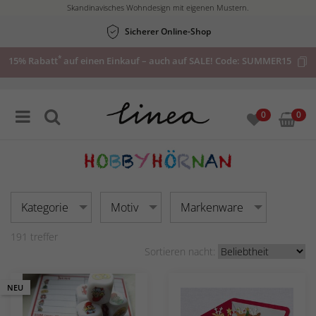
Sicherer Online-Shop
Skandinavisches Wohndesign mit eigenen Mustern.
aktuelle
Angebote
*
15% Rabatt
auf einen Einkauf – auch auf SALE! Code:
SUMMER15
ansehen
0
0
Kategorie
Motiv
Markenware
191
treffer
Sortieren nacht:
NEU