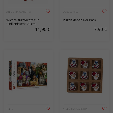
ATELJÉ MARGARETHA
COBBLE HILL
Wichtel für Wichteltür,
Puzzlekleber 1-er Pack
"Drillenissen" 20 cm
11,90
€
7,90
€
TREFL
ATELJÉ MARGARETHA