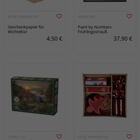
ATELJÉ MARGARETHA
WIZARDIART
Geschenkpapier für
Paint by Numbers
Wichteltür
Frühlingsstrauß
4,50
€
37,90
€
COBBLE HILL
ATELJÉ MARGARETHA