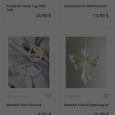
Puzzle Ein neuer Tag 1000
Geschenke-Kit Weihnachten
Teile
24,90
€
13,90
€
CREATIV COMPANY
SOLID OAK INC.
Bastelkit Mini Schmuck
Bastelkit Kristall Engel August
6,50
€
13,90
€