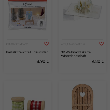
CREATIV COMPANY
ATELJÉ MARGARETHA
Bastelkit Wichteltür Künstler
3D Weihnachtskarte
Winterlandschaft
8,90
€
9,80
€