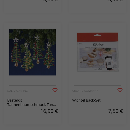
SOLID OAK INC.
CREATIV COMPANY
Bastelkit
Wichtel Back-Set
Tannenbaumschmuck Tanne
4-er Pack
16,90
€
7,50
€