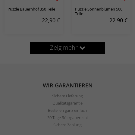
Puzzle Bauernhof 350 Teile
Puzzle Sonnenblumen 500
Teile
22,90
€
22,90
€
Zeig mehr
WIR GARANTIEREN
Sichere Lieferung
Qualitätsgarantie
Bestellen ganz einfach
30 Tage Rückgaberecht
Sichere Zahlung