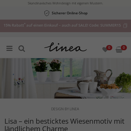
Skandinavisches Wohndesign mit eigenen Mustern.
Sicherer Online-Shop
*
15% Rabatt
auf einen Einkauf – auch auf SALE! Code:
SUMMER15
0
0
DESIGN BY LINEA
Lisa – ein besticktes Wiesenmotiv mit
ländlichem Charme