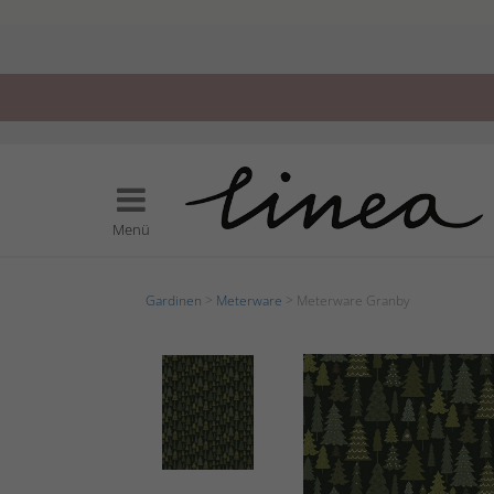
Menü
Gardinen
>
Meterware
> Meterware Granby