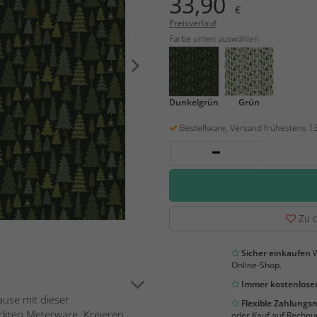
33,90
€
Preisverlauf
Farbe unten auswählen
Dunkelgrün
Grün
Bestellware, Versand frühestens 1
Zu d
Sicher einkaufen
W
Online-Shop.
Immer kostenloser
use mit dieser
Flexible Zahlung
ten Meterware. Kreieren...
oder Kauf auf Rechnu