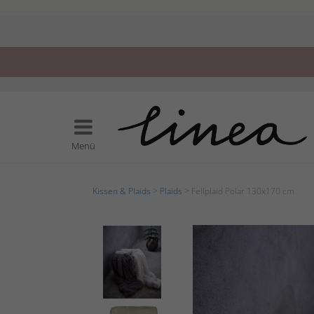
Menü
Kissen & Plaids
>
Plaids
> Fellplaid Polar 130x170 cm