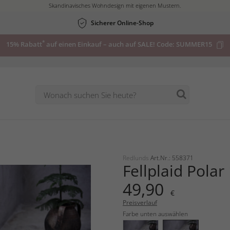
Skandinavisches Wohndesign mit eigenen Mustern.
Sicherer Online-Shop
*
15% Rabatt
auf einen Einkauf – auch auf SALE! Code:
SUMMER15
Redlunds
Art.Nr.: 558371
Fellplaid Pola
49,90
€
Preisverlauf
Farbe unten auswählen