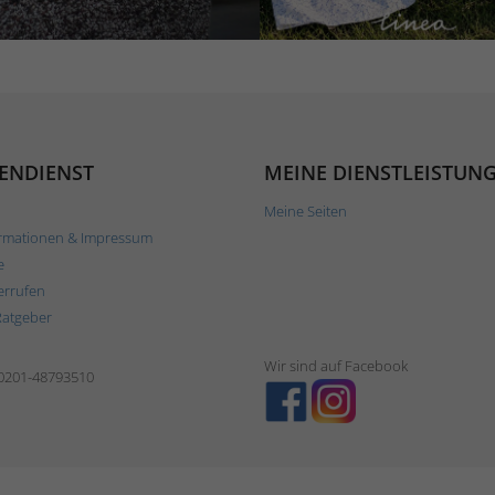
ENDIENST
MEINE DIENSTLEISTUN
Meine Seiten
rmationen & Impressum
e
errufen
Ratgeber
Wir sind auf Facebook
 0201-48793510