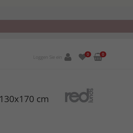
0
0
Loggen Sie ein
r 130x170 cm