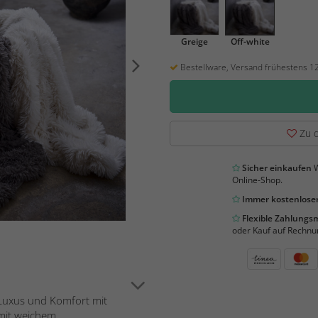
Greige
Off-white
Bestellware, Versand frühestens 1
Zu d
Sicher einkaufen
W
Online-Shop.
Immer kostenloser
Flexible Zahlung
oder Kauf auf Rechnu
Luxus und Komfort mit
mit weichem, ...