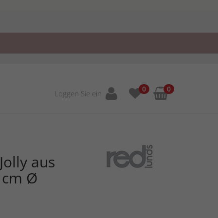
0
0
Loggen Sie ein
Jolly aus
8 cm Ø