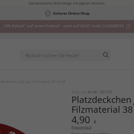
Skandinavisches Wohndesign mit eigenen Mustern.
Sicherer Online-Shop
*
15% Rabatt
auf einen Einkauf – auch auf SALE! Code:
SUMMER15
zdeckchen Jolly aus Filzmaterial 38 cm Ø
Redlunds
Art.Nr.: 557731
Platzdeckchen 
Filzmaterial 3
4,90
€
Preisverlauf
Farbe unten auswählen