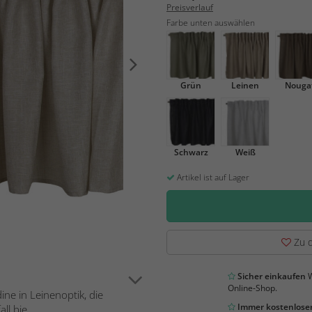
Preisverlauf
Farbe unten auswählen
Grün
Leinen
Nouga
Schwarz
Weiß
Artikel ist auf Lager
Zu d
Sicher einkaufen
W
Online-Shop.
ine in Leinenoptik, die
Immer kostenloser
ll bie...