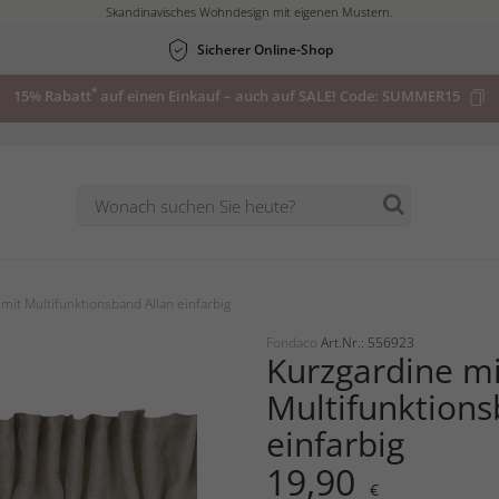
Skandinavisches Wohndesign mit eigenen Mustern.
Sicherer Online-Shop
*
15% Rabatt
auf einen Einkauf – auch auf SALE! Code:
SUMMER15
mit Multifunktionsband Allan einfarbig
Fondaco
Art.Nr.: 556923
Kurzgardine mi
Multifunktions
einfarbig
19,90
€