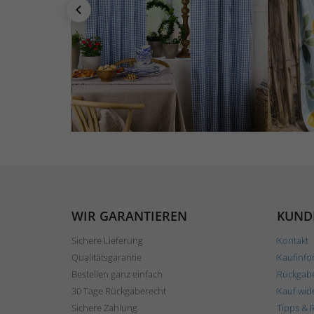
WIR GARANTIEREN
KUND
Sichere Lieferung
Kontakt
Qualitätsgarantie
Kaufinfo
Bestellen ganz einfach
Rückgab
30 Tage Rückgaberecht
Kauf wid
Sichere Zahlung
Tipps & 