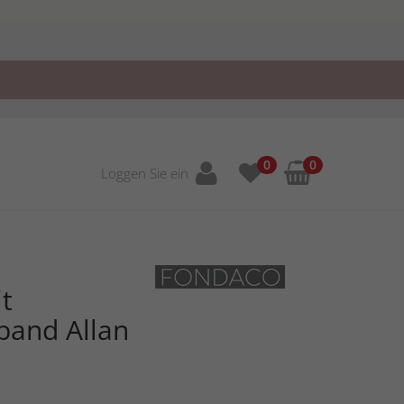
0
0
Loggen Sie ein
t
band Allan