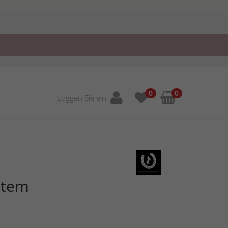
0
0
Loggen Sie ein
etem