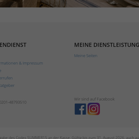
ENDIENST
MEINE DIENSTLEISTUN
Meine Seiten
rmationen & Impressum
e
errufen
Ratgeber
Wir sind auf Facebook
 0201-48793510
ngabe des Codes SUMMER15 an der Kasse. Gültig bis zum 31. August 2026, auch auf