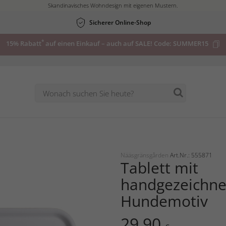
Skandinavisches Wohndesign mit eigenen Mustern.
Sicherer Online-Shop
*
15% Rabatt
auf einen Einkauf – auch auf SALE! Code:
SUMMER15
Nääsgränsgården
Art.Nr.: 555871
Tablett mit
handgezeichn
Hundemotiv
29,90