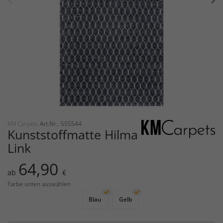
KM Carpets
Art.Nr.: 555544
Kunststoffmatte Hilma
Link
64,90
ab
€
Farbe unten auswählen
Blau
Gelb