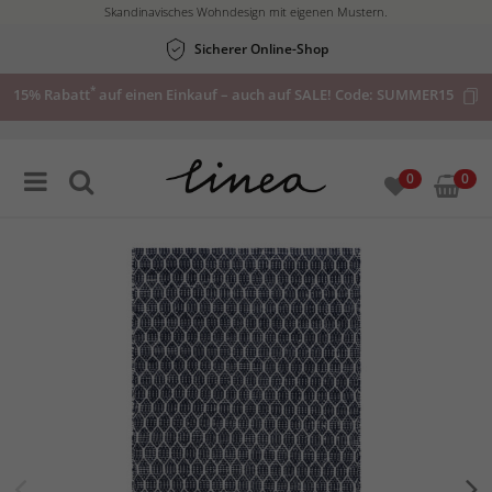
Skandinavisches Wohndesign mit eigenen Mustern.
Sicherer Online-Shop
*
15% Rabatt
auf einen Einkauf – auch auf SALE! Code:
SUMMER15
0
0