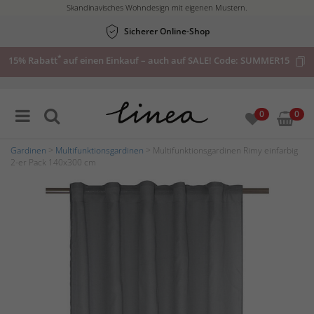
Skandinavisches Wohndesign mit eigenen Mustern.
Sicherer Online-Shop
*
15% Rabatt
auf einen Einkauf – auch auf SALE! Code:
SUMMER15
0
0
Gardinen
>
Multifunktionsgardinen
> Multifunktionsgardinen Rimy einfarbig
2-er Pack 140x300 cm