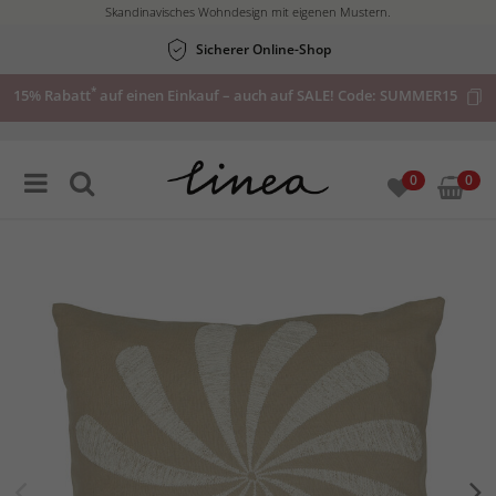
Skandinavisches Wohndesign mit eigenen Mustern.
Sicherer Online-Shop
*
15% Rabatt
auf einen Einkauf – auch auf SALE! Code:
SUMMER15
0
0