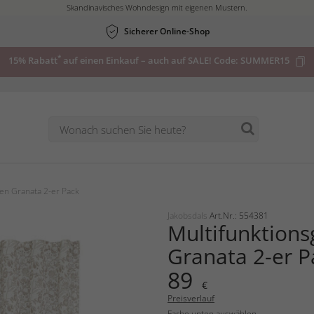
Skandinavisches Wohndesign mit eigenen Mustern.
Sicherer Online-Shop
*
15% Rabatt
auf einen Einkauf – auch auf SALE! Code:
SUMMER15
en Granata 2-er Pack
Jakobsdals
Art.Nr.: 554381
Multifunktions
Granata 2-er P
89
€
Preisverlauf
Farbe unten auswählen