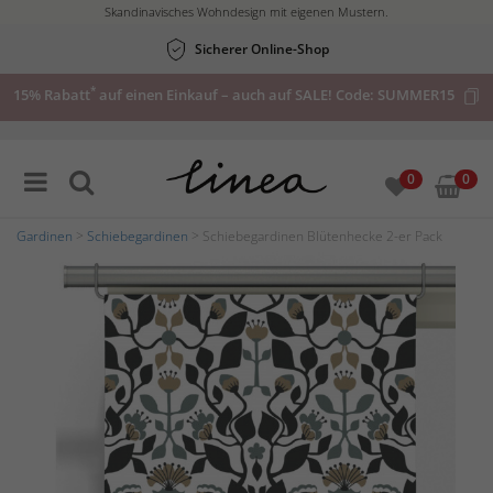
Skandinavisches Wohndesign mit eigenen Mustern.
Sicherer Online-Shop
*
15% Rabatt
auf einen Einkauf – auch auf SALE! Code:
SUMMER15
0
0
Gardinen
>
Schiebegardinen
> Schiebegardinen Blütenhecke 2-er Pack