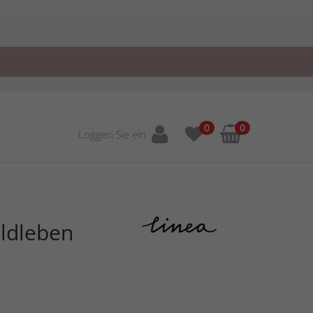
0
0
Loggen Sie ein
aldleben