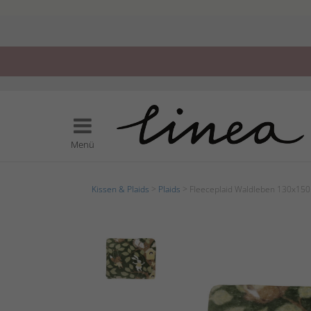
Menü
Kissen & Plaids
>
Plaids
> Fleeceplaid Waldleben 130x15