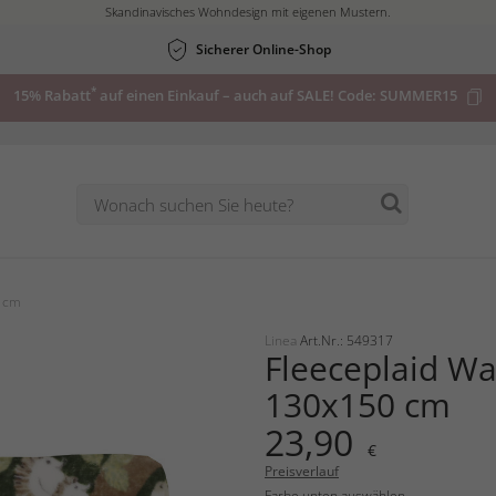
Skandinavisches Wohndesign mit eigenen Mustern.
Sicherer Online-Shop
*
15% Rabatt
auf einen Einkauf – auch auf SALE! Code:
SUMMER15
0 cm
Linea
Art.Nr.: 549317
Fleeceplaid W
130x150 cm
23,90
€
Preisverlauf
Farbe unten auswählen