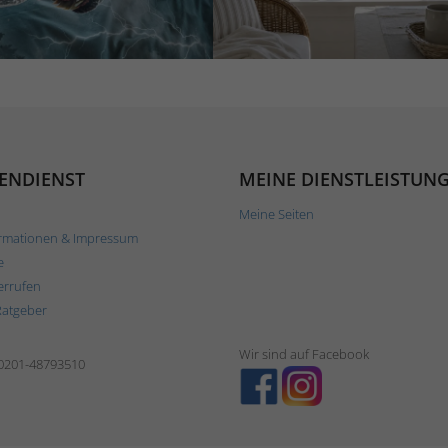
ENDIENST
MEINE DIENSTLEISTUN
Meine Seiten
rmationen & Impressum
e
errufen
Ratgeber
Wir sind auf Facebook
 0201-48793510