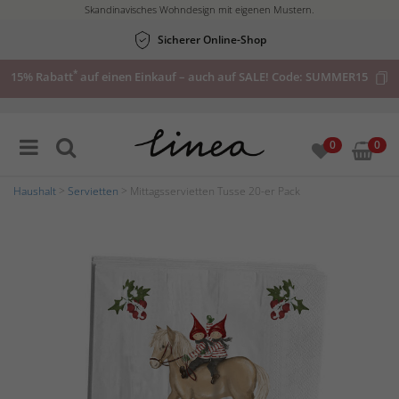
Skandinavisches Wohndesign mit eigenen Mustern.
Sicherer Online-Shop
*
15% Rabatt
auf einen Einkauf – auch auf SALE! Code:
SUMMER15
0
0
Haushalt
>
Servietten
> Mittagsservietten Tusse 20-er Pack