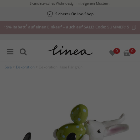
Skandinavisches Wohndesign mit eigenen Mustern.
Sicherer Online-Shop
*
15% Rabatt
auf einen Einkauf – auch auf SALE! Code:
SUMMER15
0
0
Sale
>
Dekoration
> Dekoration Hase Pär grün