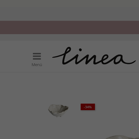
Menü
-34%