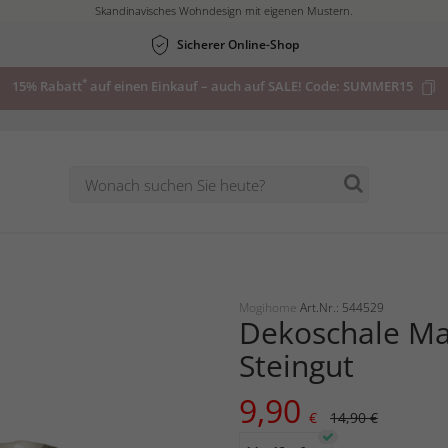
Skandinavisches Wohndesign mit eigenen Mustern.
Sicherer Online-Shop
*
15% Rabatt
auf einen Einkauf – auch auf SALE! Code:
SUMMER15
Mogihome
Art.Nr.: 544529
Dekoschale Ma
Steingut
9,90
€
14,90 €