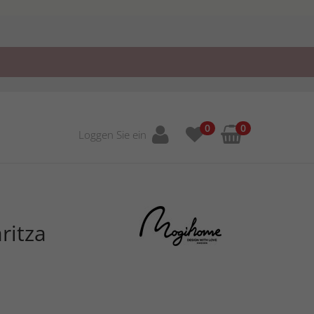
0
0
Loggen Sie ein
ritza