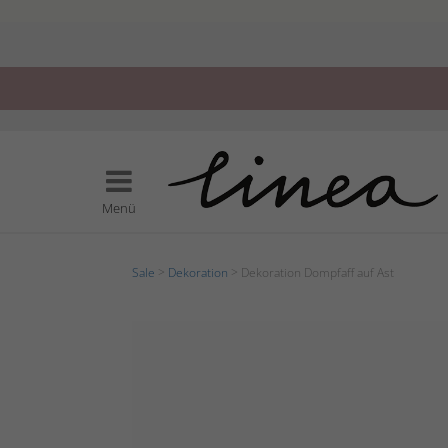
Menü
Sale
>
Dekoration
> Dekoration Dompfaff auf Ast