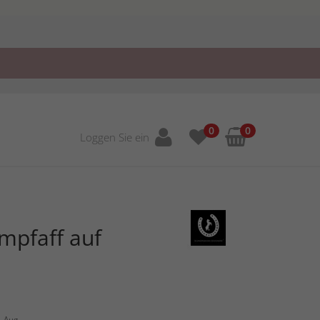
0
0
Loggen Sie ein
mpfaff auf
1 Aug