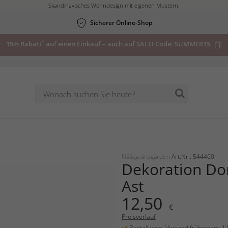
Skandinavisches Wohndesign mit eigenen Mustern.
Sicherer Online-Shop
*
15% Rabatt
auf einen Einkauf – auch auf SALE! Code:
SUMMER15
Nääsgränsgården
Art.Nr.: 544460
Dekoration Do
Ast
12,50
€
Preisverlauf
Bestellware, Versand frühestens 1