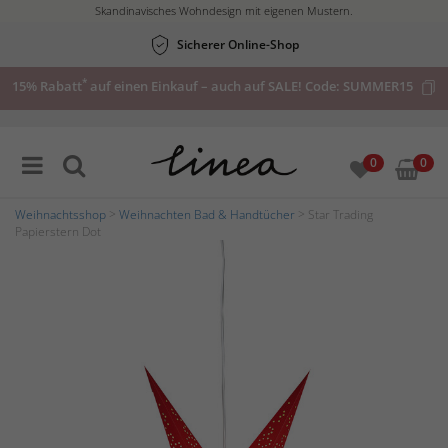
Skandinavisches Wohndesign mit eigenen Mustern.
Sicherer Online-Shop
*
15% Rabatt
auf einen Einkauf – auch auf SALE! Code:
SUMMER15
0
0
Weihnachtsshop
>
Weihnachten Bad & Handtücher
> Star Trading
Papierstern Dot