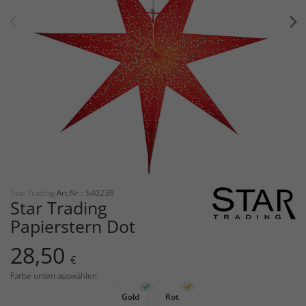
Star Trading
Art.Nr.: 540239
Star Trading
Papierstern Dot
28,50
€
Farbe unten auswählen
Gold
Rot