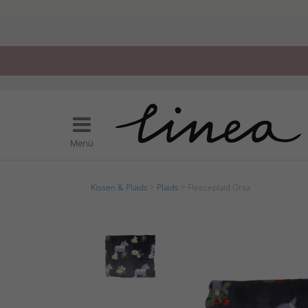
Menü
Kissen & Plaids
>
Plaids
> Fleeceplaid Orsa