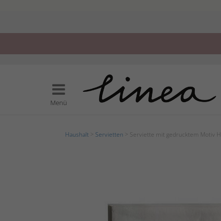
Menü
Haushalt
>
Servietten
> Serviette mit gedrucktem Motiv H