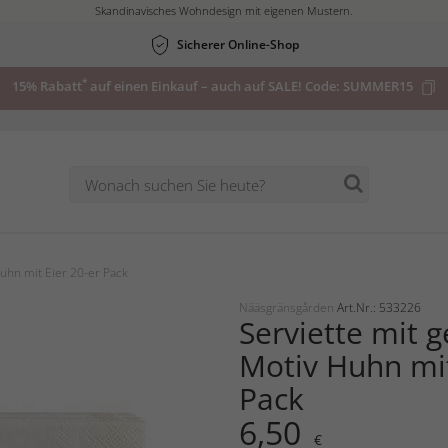
Skandinavisches Wohndesign mit eigenen Mustern.
Sicherer Online-Shop
*
15% Rabatt
auf einen Einkauf – auch auf SALE! Code:
SUMMER15
uhn mit Eier 20-er Pack
Nääsgränsgården
Art.Nr.: 533226
Serviette mit 
Motiv Huhn mit
Pack
6,50
€