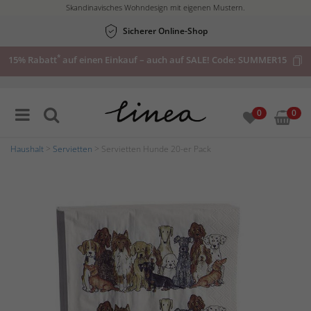
Skandinavisches Wohndesign mit eigenen Mustern.
Sicherer Online-Shop
*
15% Rabatt
auf einen Einkauf – auch auf SALE! Code:
SUMMER15
0
0
Haushalt
>
Servietten
> Servietten Hunde 20-er Pack