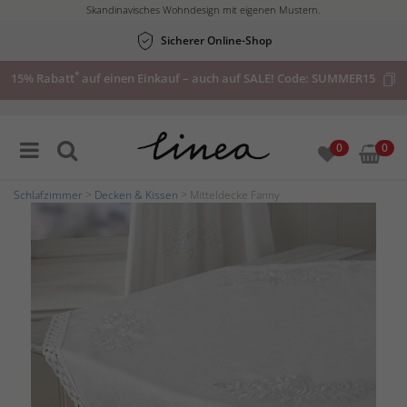
Skandinavisches Wohndesign mit eigenen Mustern.
Sicherer Online-Shop
*
15% Rabatt
auf einen Einkauf – auch auf SALE! Code:
SUMMER15
0
0
Schlafzimmer
>
Decken & Kissen
> Mitteldecke Fanny