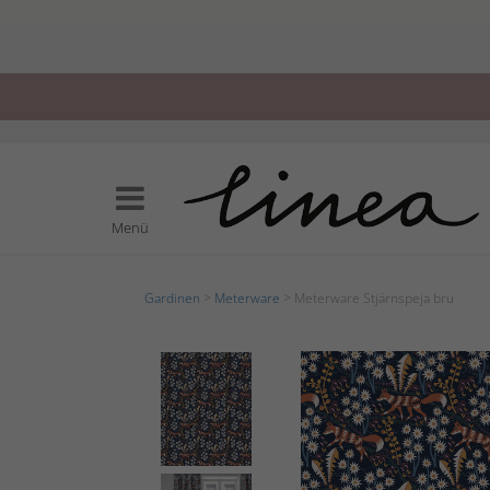
Menü
Gardinen
>
Meterware
> Meterware Stjärnspeja bru