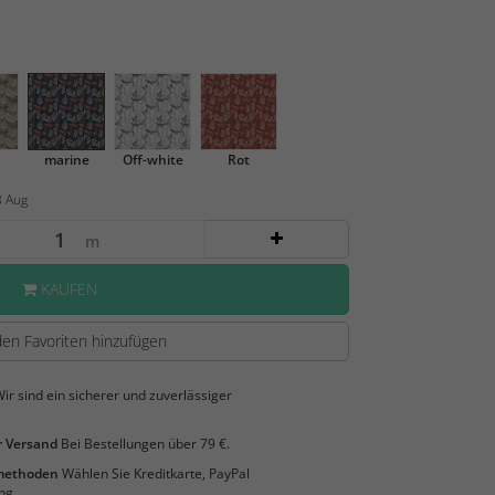
marine
Off-white
Rot
3 Aug
m
KAUFEN
en Favoriten hinzufügen
ir sind ein sicherer und zuverlässiger
 Versand
Bei Bestellungen über 79 €.
smethoden
Wählen Sie Kreditkarte, PayPal
ng