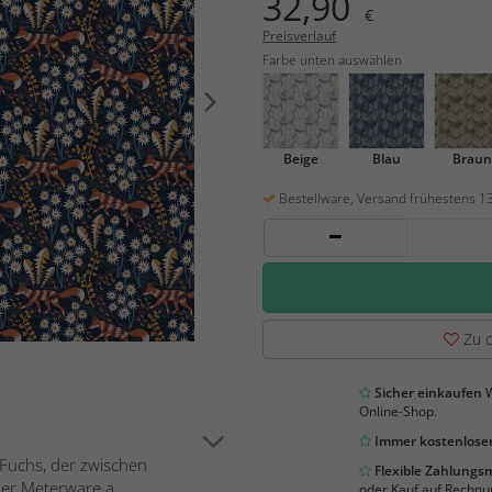
32,90
€
Preisverlauf
Farbe unten auswählen
Beige
Blau
Braun
Bestellware, Versand frühestens 1
Zu d
Sicher einkaufen
W
Online-Shop.
Immer kostenloser
 Fuchs, der zwischen
Flexible Zahlung
er Meterware a...
oder Kauf auf Rechnu