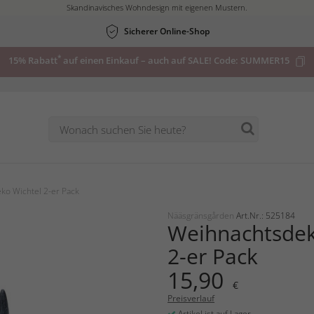
Skandinavisches Wohndesign mit eigenen Mustern.
Sicherer Online-Shop
*
15% Rabatt
auf einen Einkauf – auch auf SALE! Code:
SUMMER15
ko Wichtel 2-er Pack
Nääsgränsgården
Art.Nr.: 525184
Weihnachtsdek
2-er Pack
15,90
€
Preisverlauf
Artikel ist auf Lager