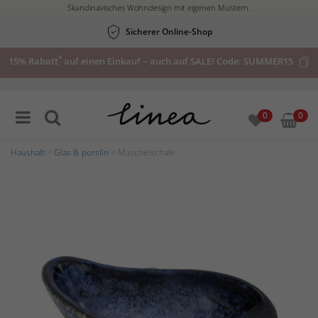
Skandinavisches Wohndesign mit eigenen Mustern.
Sicherer Online-Shop
*
15% Rabatt
auf einen Einkauf – auch auf SALE! Code:
SUMMER15
0
0
Haushalt
>
Glas & porslin
> Muschelschale