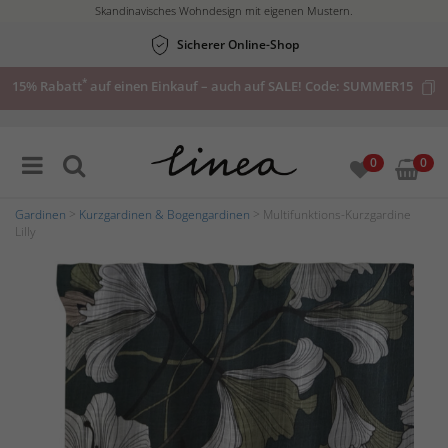
Skandinavisches Wohndesign mit eigenen Mustern.
Sicherer Online-Shop
*
15% Rabatt
auf einen Einkauf – auch auf SALE! Code:
SUMMER15
0
0
Gardinen
>
Kurzgardinen & Bogengardinen
> Multifunktions-Kurzgardine
Lilly