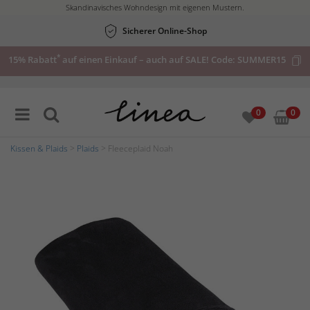
Skandinavisches Wohndesign mit eigenen Mustern.
Sicherer Online-Shop
*
15% Rabatt
auf einen Einkauf – auch auf SALE! Code:
SUMMER15
0
0
Kissen & Plaids
>
Plaids
> Fleeceplaid Noah