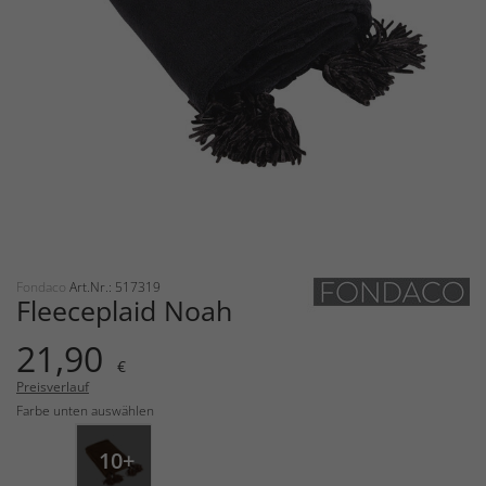
Fondaco
Art.Nr.: 517319
Fleeceplaid Noah
21,90
€
Preisverlauf
Farbe unten auswählen
10+