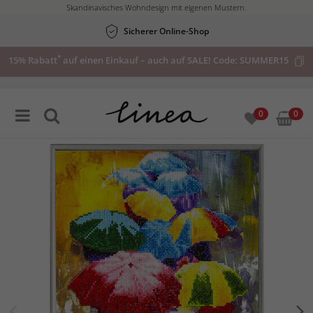
Skandinavisches Wohndesign mit eigenen Mustern.
Sicherer Online-Shop
*
15% Rabatt
auf einen Einkauf – auch auf SALE! Code:
SUMMER15
0
0