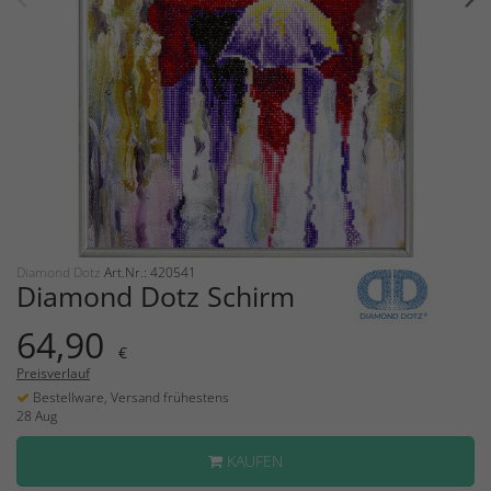
Diamond Dotz
Art.Nr.: 420541
Diamond Dotz Schirm
64,90
€
Preisverlauf
Bestellware, Versand frühestens
28 Aug
KAUFEN