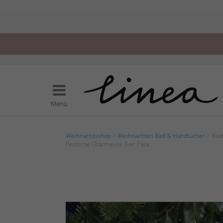
Menü
Weihnachtsshop
>
Weihnachten Bad & Handtücher
> Bas
Festliche Charmeure 3-er Pack