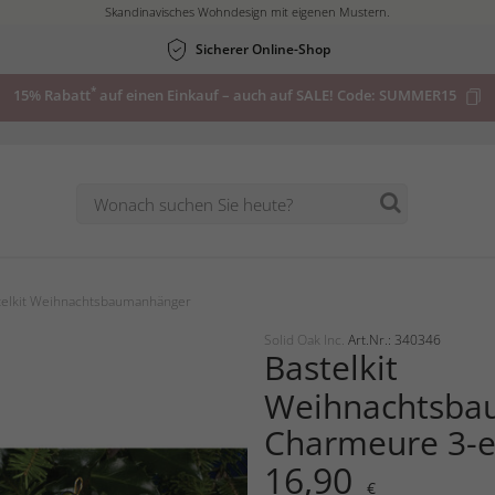
Skandinavisches Wohndesign mit eigenen Mustern.
Sicherer Online-Shop
*
15% Rabatt
auf einen Einkauf – auch auf SALE! Code:
SUMMER15
telkit Weihnachtsbaumanhänger
Solid Oak Inc.
Art.Nr.: 340346
Bastelkit
Weihnachtsbau
Charmeure 3-e
16,90
€