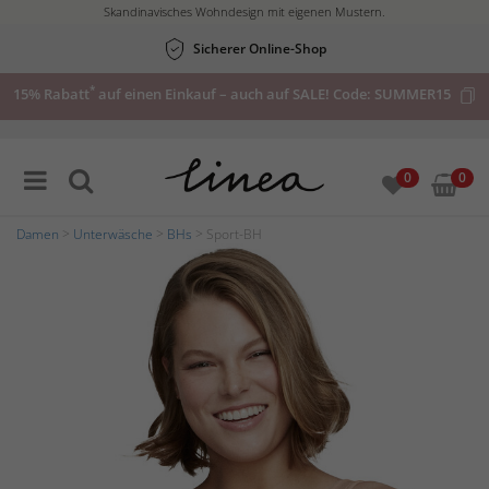
Skandinavisches Wohndesign mit eigenen Mustern.
Sicherer Online-Shop
*
15% Rabatt
auf einen Einkauf – auch auf SALE! Code:
SUMMER15
0
0
Damen
>
Unterwäsche
>
BHs
> Sport-BH