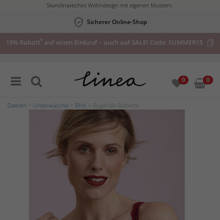
Skandinavisches Wohndesign mit eigenen Mustern.
Sicherer Online-Shop
*
15% Rabatt
auf einen Einkauf – auch auf SALE! Code:
SUMMER15
0
0
Damen
>
Unterwäsche
>
BHs
> Bygel-bh Bobette