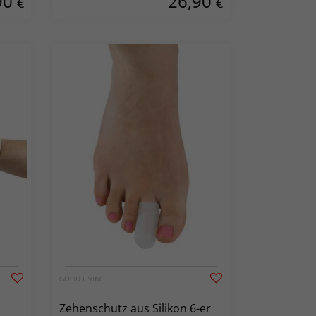
90
26,90
€
€
GOOD LIVING
Zehenschutz aus Silikon 6-er