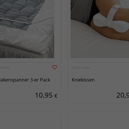
LIVING
GOOD LIVING
lakenspanner 3-er Pack
Kniekissen
10,95
20,
€