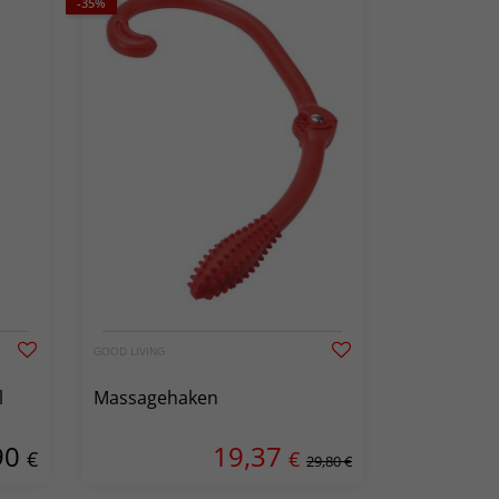
-35%
GOOD LIVING
l
Massagehaken
90
19,37
€
€
29,80 €