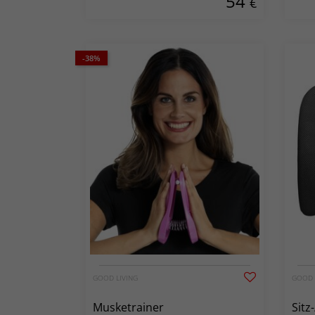
54
€
-38%
GOOD LIVING
GOOD 
Musketrainer
Sitz