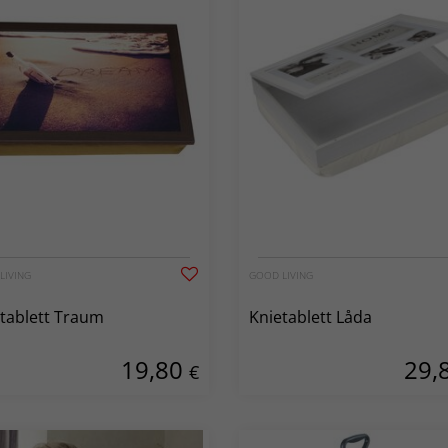
LIVING
GOOD LIVING
tablett Traum
Knietablett Låda
19,80
29,
€