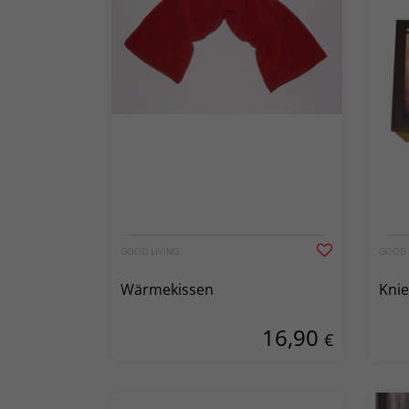
GOOD LIVING
GOOD 
Wärmekissen
Knie
16,90
€