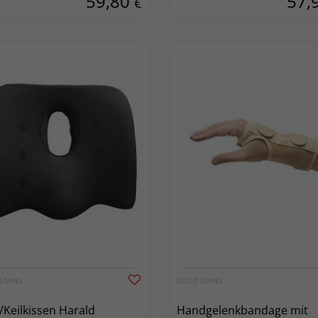
59,80
57,
€
LIVING
GOOD LIVING
-/Keilkissen Harald
Handgelenkbandage mit