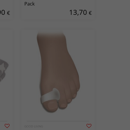
Pack
90
13,70
€
€
GOOD LIVING