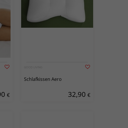
GOOD LIVING
Schlafkissen Aero
90
32,90
€
€