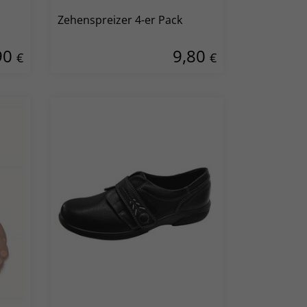
Zehenspreizer 4-er Pack
90
9,80
€
€