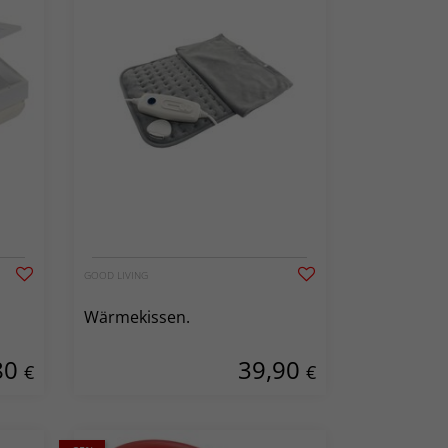
GOOD LIVING
Wärmekissen.
80
39,90
€
€