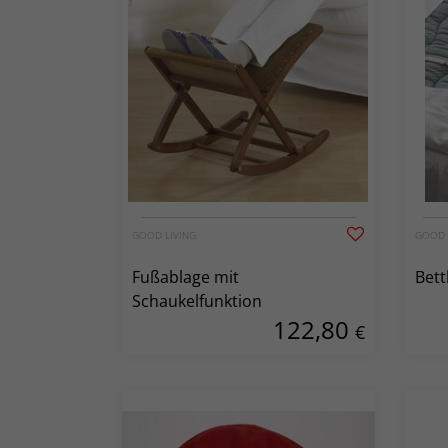
GOOD LIVING
GOOD 
Fußablage mit
Bett
Schaukelfunktion
122,80
€